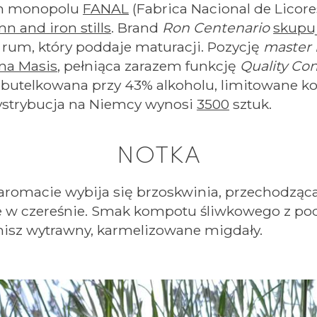
m monopolu
FANAL
(Fabrica Nacional de Licores)
n and iron stills
. Brand
Ron Centenario
skupu
rum, który poddaje maturacji. Pozycję
master 
na Masis
, pełniąca zarazem funkcję
Quality Co
a butelkowana przy 43% alkoholu, limitowane k
ystrybucja na Niemcy wynosi
3500
sztuk.
NOTKA
romacie wybija się brzoskwinia, przechodząc
lnie w czereśnie. Smak kompotu śliwkowego z
inisz wytrawny, karmelizowane migdały.