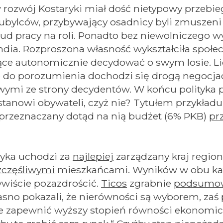
 rozwój Kostaryki miał dość nietypowy przebieg.
tubylców, przybywający osadnicy byli zmuszeni
d pracy na roli. Ponadto bez niewolniczego w
undia. Rozproszona własność wykształciła społ
ące autonomicznie decydować o swym losie. Li
do porozumienia dochodzi się drogą negocjacj
ymi ze strony decydentów. W końcu polityka 
stanowi obywateli, czyż nie? Tytułem przykładu
a przeznaczany dotąd na nią budżet (6% PKB)
pr
yka uchodzi za
najlepiej
zarządzany kraj region
zczęśliwymi
mieszkańcami. Wyników w obu ka
wiście pozazdrościć.
Ticos
zgrabnie
podsumo
asno pokazali, że nierówności są wyborem, zaś 
 zapewnić wyższy stopień równości ekonomicz