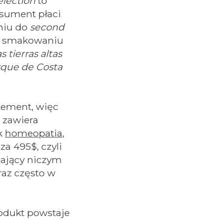
election
to
nsument płaci
niu do
second
 - smakowaniu
s tierras altas
sque de Costa
atement, więc
 zawiera
ak
homeopatia
,
a 495$, czyli
cający niczym
raz często w
rodukt powstaje