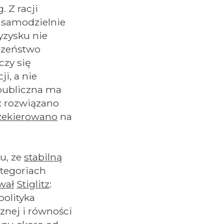
 Z racji
 samodzielnie
yzysku nie
eczeństwo
czy się
i, a nie
publiczna ma
: rozwiązano
zekierowano
na
u, ze
stabilną
tegoriach
wał
Stiglitz
:
polityka
nej i równości