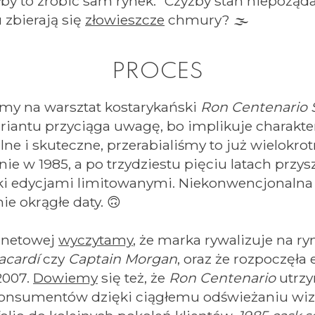
by to zrobić sam rynek.“ Czyżby stan niepożąd
zbierają się
złowieszcze
chmury? 🌫️
PROCES
my na warsztat kostarykański
Ron Centenario 
riantu przyciąga uwagę, bo implikuje charakte
ne i skuteczne, przerabialiśmy to już wielokrot
nie w 1985, a po trzydziestu pięciu latach przy
ki edycjami limitowanymi. Niekonwencjonalna
ie okrągłe daty. 🙃
ernetowej
wyczytamy
, że marka rywalizuje na r
acardí
czy
Captain Morgan
, oraz że rozpoczęła
2007.
Dowiemy
się też, że
Ron Centenario
utrzy
onsumentów dzięki ciągłemu odświeżaniu wiz