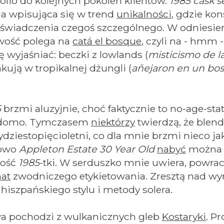
olio do kolejnych pokoleń klientów.
1985 cask s
ia
wpisująca się w trend
unikalności
, gdzie ko
oświadczenia czegoś szczególnego. W odniesie
owość polega na
catá el bosque
, czyli na - hmm
zę wyjaśniać: beczki z lowlands (
misticismo de la
żakują w tropikalnej dżungli (
añejaron en un bo
5
brzmi aluzyjnie, choć faktycznie to no-age-st
iadomo. Tymczasem
niektórzy
twierdzą, że blend
dziestopięcioletni, co dla mnie brzmi nieco j
dowo
Appleton Estate 30 Year Old
nabyć
można z
ność
1985
-tki. W serduszko mnie uwiera, powra
at
zwodniczego etykietowania. Zresztą nad wy
hiszpańskiego stylu i metody solera.
a pochodzi z wulkanicznych gleb
Kostaryki
. P