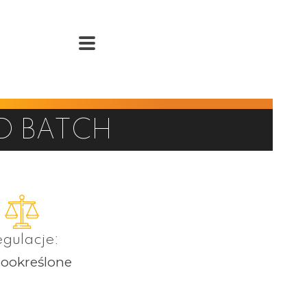
D BATCH
gulacje:
dookreślone