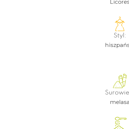
Licore
Styl:
hiszpańs
Surowie
melas