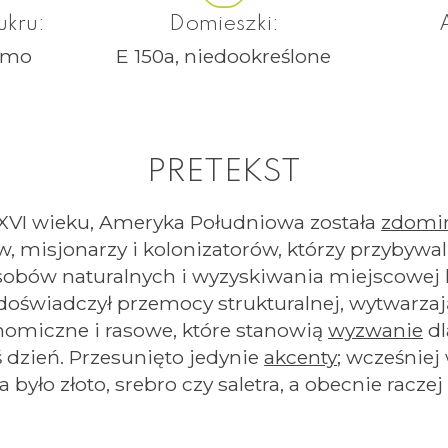
ukru:
Domieszki:
omo
E 150a, niedookreślone
PRETEKST
XVI wieku, Ameryka Południowa została
zdomi
, misjonarzy i kolonizatorów, którzy przybywa
asobów naturalnych i wyzyskiwania miejscowej 
 doświadczył przemocy strukturalnej, wytwarza
nomiczne i rasowe, które stanowią
wyzwanie
dl
 dzień. Przesunięto jedynie
akcenty
; wcześnie
 było złoto, srebro czy saletra, a obecnie racze