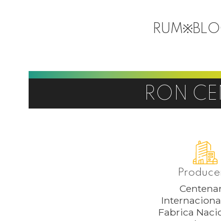
RUM
※
BL
RON CE
Produce
Centenar
Internacional
Fabrica Naci