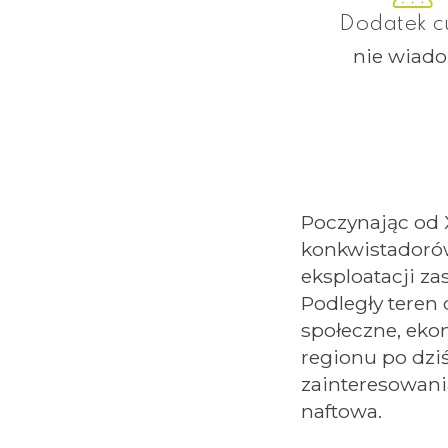
Dodatek c
nie wiad
Poczynając od 
konkwistadorów
eksploatacji z
Podległy teren
społeczne, eko
regionu po dziś
zainteresowania
naftowa.