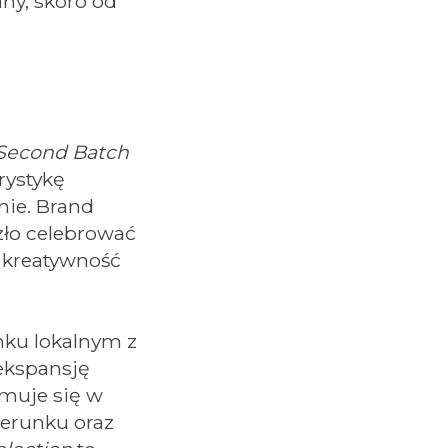
any, skoro od
Second Batch
rystykę
nie. Brand
szło celebrować
 kreatywność
ynku lokalnym z
 ekspansję
muje się w
erunku oraz