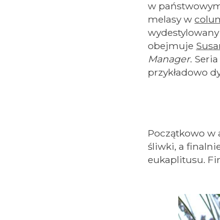
w państwowy
melasy w
colum
wydestylowany 
obejmuje
Susa
Manager
. Seri
przykładowo d
Początkowo w a
śliwki, a fina
eukaplitusu. F