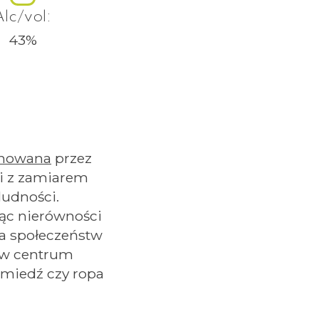
Alc/vol:
43
%
nowana
przez
li z zamiarem
ludności.
jąc nierówności
a społeczeństw
j w centrum
j miedź czy ropa