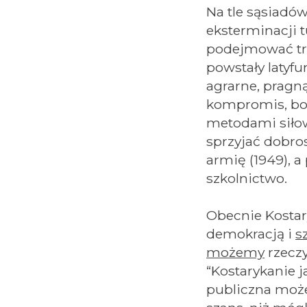
Na tle sąsiadów
eksterminacji 
podejmować tru
powstały latyf
agrarne, pragn
kompromis, bo 
metodami siłow
sprzyjać dobro
armię (1949), 
szkolnictwo.
Obecnie Kostar
demokracją i
s
możemy
rzeczy
“Kostarykanie j
publiczna może