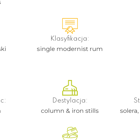
s
Klasyfikacja:
ki
single modernist rum
c:
Destylacja:
S
a
column & iron stills
solera