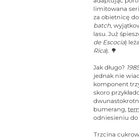
adaptując portf
limitowana ser
za obietnicę d
batch
, wyjątk
lasu. Już śpies
de Escocia
) le
Rica
). 🌳
Jak długo?
198
jednak nie w
komponent trzy
skoro przykła
dwunastokrot
bumerang,
tem
odniesieniu do 
Trzcina cukrow