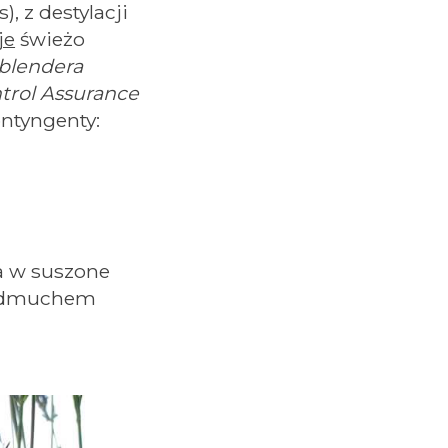
, z destylacji
je
świeżo
blendera
ntrol Assurance
ontyngenty:
a w suszone
 podmuchem