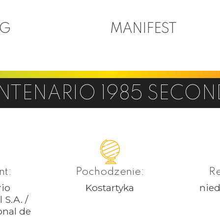
OG
MANIFEST
NTENARIO 1985 SECON
nt:
Pochodzenie:
Re
io
Kostartyka
nie
 S.A. /
onal de