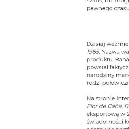
szans, niż mógł
pewnego czasu 
Dzisiaj weźmie
1985
. Nazwa wa
produktu. Banal
powstał faktycz
narodziny mar
rodzi połowiczn
Na stronie int
Flor de Caña
,
B
eksportową w 
świadomości k