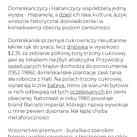
Dominikańczycy i Haitańczycy współdzielą jedną
wyspę - Hispaniolę, a
dzieli
ich rasa, kultura, język;
wreszcie historyczne doświadczenia i w
konsekwencji obecny poziom zamożności.
Dominikański przemysł cukrowniczy nieustannie
łaknie rąk do pracy, lecz
dniówka
w wysokości
$2.35 za zebranie półtorej tony trzciny cukrowej
jawi się lokalsom niezbyt atrakcyjna. Przywódcy
sąsiadujących krajów dochodzą do porozumienia
(1952-1986); dominikańskie plantacje zasili tania
siła robocza z Haiti. Na polach trzciny cukrowej
wyrastają liczne
bateye
, mimo że warunki bytowe
w nich odbiegają od tych
oczekiwanych
po ziemi
obiecanej. Natomiast w roku 1980 powstaje
brand Barceló Imperial, którego nazwa wywołuje
u mnie pewien dysonans. Nie łapię chyba
metaforyczności.
Wzornictwo premium - butelka o szerokim
froncie i wąskiej szerokości, z tłoczeniami na szkle