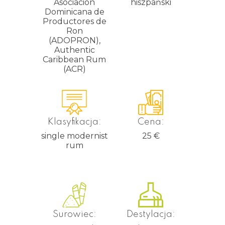
Asociación
hiszpański
Dominicana de
Productores de
Ron
(ADOPRON),
Authentic
Caribbean Rum
(ACR)
Klasyfikacja:
Cena:
single modernist
25
€
rum
Surowiec:
Destylacja: