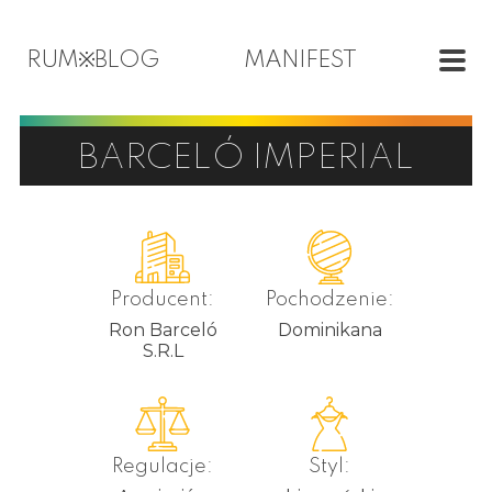
RUM
※
BLOG
MANIFEST
BARCELÓ IMPERIAL
Producent:
Pochodzenie:
Ron Barceló
Dominikana
S.R.L
Regulacje:
Styl: