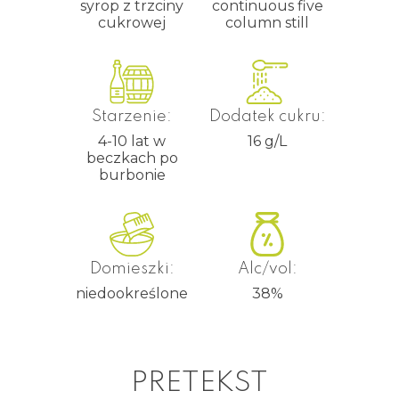
syrop z trzciny
continuous five
cukrowej
column still
Starzenie:
Dodatek cukru:
4-10 lat w
16 g/L
beczkach po
burbonie
Domieszki:
Alc/vol:
niedookreślone
38
%
PRETEKST