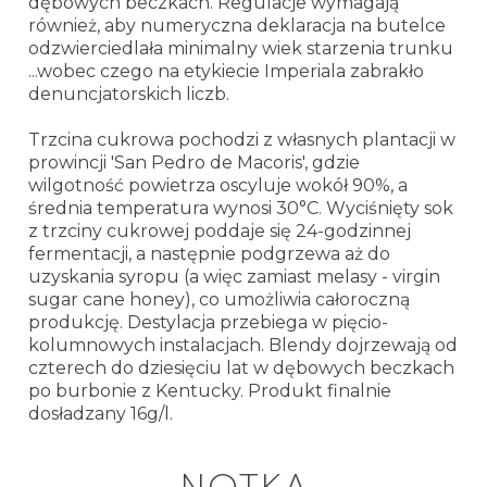
dębowych beczkach. Regulacje wymagają
również, aby numeryczna deklaracja na butelce
odzwierciedlała minimalny wiek starzenia trunku
...wobec czego na etykiecie Imperiala zabrakło
denuncjatorskich liczb.
Trzcina cukrowa pochodzi z własnych plantacji w
prowincji 'San Pedro de Macoris', gdzie
wilgotność powietrza oscyluje wokół 90%, a
średnia temperatura wynosi 30°C. Wyciśnięty sok
z trzciny cukrowej poddaje się 24-godzinnej
fermentacji, a następnie podgrzewa aż do
uzyskania syropu (a więc zamiast melasy - virgin
sugar cane honey), co umożliwia całoroczną
produkcję. Destylacja przebiega w pięcio-
kolumnowych instalacjach. Blendy dojrzewają od
czterech do dziesięciu lat w dębowych beczkach
po burbonie z Kentucky. Produkt finalnie
dosładzany 16g/l.