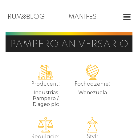
RUM
※
BLOG
MANIFEST
PAMPERO ANIVERSARIO
Producent:
Pochodzenie:
Industrias
Wenezuela
Pampero /
Diageo plc
Regulacje:
Styl: