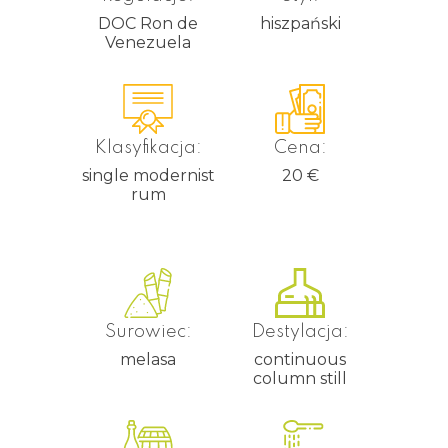
DOC Ron de
hiszpański
Venezuela
Klasyfikacja:
Cena:
single modernist
20
€
rum
Surowiec:
Destylacja:
melasa
continuous
column still