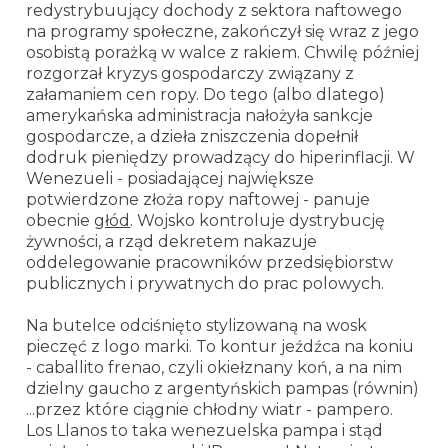
redystrybuujący dochody z sektora naftowego
na programy społeczne, zakończył się wraz z jego
osobistą porażką w walce z rakiem. Chwilę później
rozgorzał kryzys gospodarczy związany z
załamaniem cen ropy. Do tego (albo dlatego)
amerykańska administracja nałożyła sankcje
gospodarcze, a dzieła zniszczenia dopełnił
dodruk pieniędzy prowadzący do hiperinflacji. W
Wenezueli - posiadającej największe
potwierdzone złoża ropy naftowej - panuje
obecnie
głód
. Wojsko kontroluje dystrybucję
żywności, a rząd dekretem nakazuje
oddelegowanie pracowników przedsiębiorstw
publicznych i prywatnych do prac polowych.
Na butelce odciśnięto stylizowaną na wosk
pieczęć z logo marki. To kontur jeźdźca na koniu
- caballito frenao, czyli okiełznany koń, a na nim
dzielny gaucho z argentyńskich pampas (równin)
...przez które ciągnie chłodny wiatr - pampero.
Los Llanos to taka wenezuelska pampa i stąd