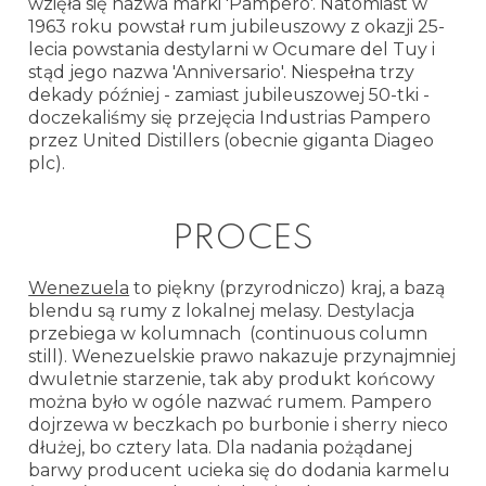
wzięła się nazwa marki 'Pampero'. Natomiast w
1963 roku powstał rum jubileuszowy z okazji 25-
lecia powstania destylarni w Ocumare del Tuy i
stąd jego nazwa 'Anniversario'. Niespełna trzy
dekady później - zamiast jubileuszowej 50-tki -
doczekaliśmy się przejęcia Industrias Pampero
przez United Distillers (obecnie giganta Diageo
plc).
PROCES
Wenezuela
to piękny (przyrodniczo) kraj, a bazą
blendu są rumy z lokalnej melasy. Destylacja
przebiega w kolumnach (continuous column
still). Wenezuelskie prawo nakazuje przynajmniej
dwuletnie starzenie, tak aby produkt końcowy
można było w ogóle nazwać rumem. Pampero
dojrzewa w beczkach po burbonie i sherry nieco
dłużej, bo cztery lata. Dla nadania pożądanej
barwy producent ucieka się do dodania karmelu