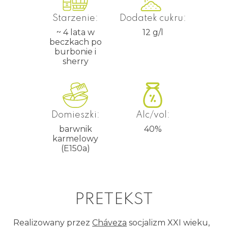
Starzenie:
Dodatek cukru:
~ 4 lata w
12 g/l
beczkach po
burbonie i
sherry
Domieszki:
Alc/vol:
barwnik
40
%
karmelowy
(E150a)
PRETEKST
Realizowany przez
Cháveza
socjalizm XXI wieku,